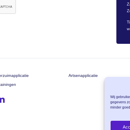
Z
Z
T
w
erzuimapplicatie
Artsenapplicatie
rainingen
Wij gebruik
gegevens zo
minder goed
Acc