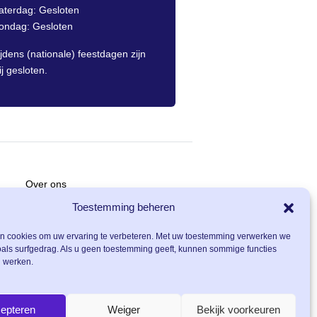
aterdag: Gesloten
ondag: Gesloten
ijdens (nationale) feestdagen zijn
ij gesloten.
Over ons
Carrière
Toestemming beheren
Contact
en cookies om uw ervaring te verbeteren. Met uw toestemming verwerken we
als surfgedrag. Als u geen toestemming geeft, kunnen sommige functies
Nieuws
 werken.
epteren
Weiger
Bekijk voorkeuren