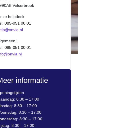
990AB Velserbroek
nze helpdesk
el:
085-051 00 01
elp@onvia.nl
lgemeen:
el:
085-051 00 01
nfo@onvia.nl
Meer informatie
peningstijden:
aandag: 8:30 – 17:00
insdag: 8:30 – 17:00
oensdag: 8:30 – 17:00
onderdag: 8:30 – 17:00
rijdag: 8:30 – 17:00