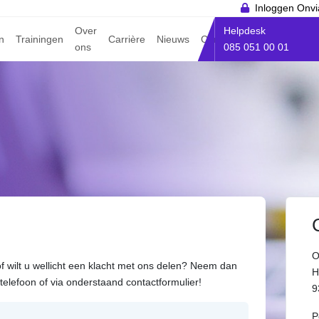
Inloggen Onvi
Over
Helpdesk
n
Trainingen
Carrière
Nieuws
Contact
ons
085 051 00 01
O
f wilt u wellicht een klacht met ons delen? Neem dan
H
 telefoon of via onderstaand contactformulier!
9
P