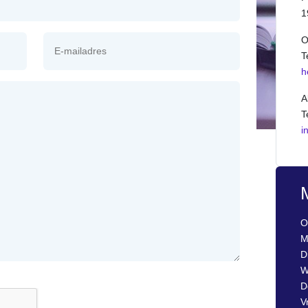
1
O
T
h
A
T
i
O
M
D
W
D
V