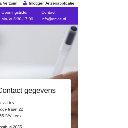
a Verzuim
Inloggen Artsenapplicatie
Openingstijden
Contact
Ma-Vr 8:30-17:00
info@onvia.nl
Contact gegevens
nvia b.v.
oge traan 22
351VV Leek
ostbus 2055