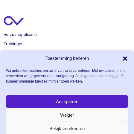
Verzuimapplicatie
Trainingen
Artsenapplicatie
Toestemming beheren
Over ons
Wij gebruiken cookies om uw ervaring te verbeteren. Met uw toestemming
verwerken we gegevens zoals surfgedrag. Als u geen toestemming geeft,
Carrière
kunnen sommige functies minder goed werken.
Contact
Nieuws
Accepteren
Gebruiksvoorwaarden
Weiger
Kwetsbaarheid melden
Privacy & Cookieverklaring
Bekijk voorkeuren